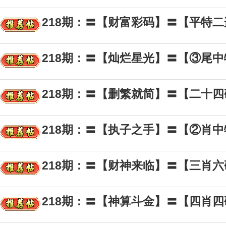
218期：〓【财富彩码】〓【平特
218期：〓【灿烂星光】〓【③尾
218期：〓【删繁就简】〓【二十
218期：〓【执子之手】〓【②肖
218期：〓【财神来临】〓【三肖
218期：〓【神算斗金】〓【四肖