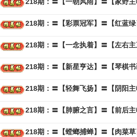
218期：〓【一朝风雨】〓【家野
218期：〓【彩票冠军】〓【红蓝
218期：〓【一念执着】〓【左右
218期：〓【新星亨达】〓【琴棋
218期：〓【轻舞飞扬】〓【阴阳
218期：〓【肺腑之言】〓【前后
218期：〓【螳螂捕蝉】〓【肉菜