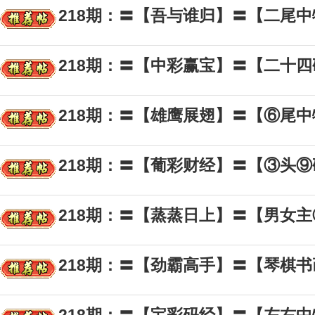
218期：〓【吾与谁归】〓【二尾
218期：〓【中彩赢宝】〓【二十
218期：〓【雄鹰展翅】〓【⑥尾
218期：〓【葡彩财经】〓【③头
218期：〓【蒸蒸日上】〓【男女
218期：〓【劲霸高手】〓【琴棋