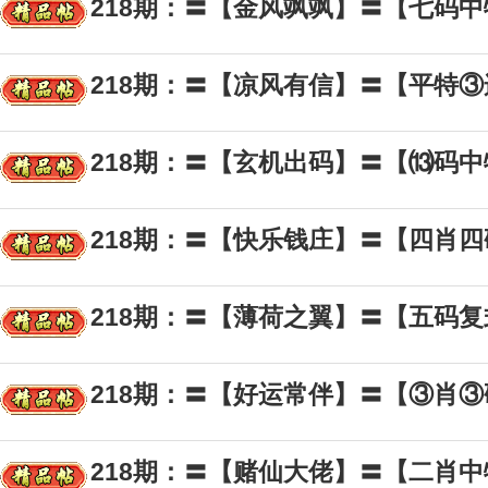
218期：〓【金风飒飒】〓【七码
218期：〓【凉风有信】〓【平特
218期：〓【玄机出码】〓【⒀码
218期：〓【快乐钱庄】〓【四肖
218期：〓【薄荷之翼】〓【五码复
218期：〓【好运常伴】〓【③肖
218期：〓【赌仙大佬】〓【二肖