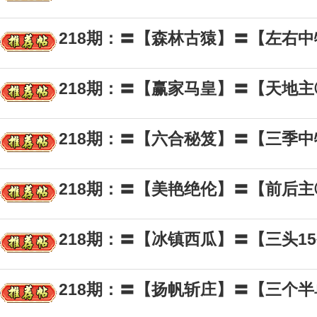
218期：〓【森林古猿】〓【左右
218期：〓【赢家马皇】〓【天地
218期：〓【六合秘笈】〓【三季
218期：〓【美艳绝伦】〓【前后
218期：〓【冰镇西瓜】〓【三头1
218期：〓【扬帆斩庄】〓【三个