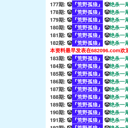
177期: 🤡
『荒野孤狼』
🤡
绝杀一
178期: 🤡
『荒野孤狼』
🤡
绝杀一
179期: 🤡
『荒野孤狼』
🤡
绝杀一
180期: 🤡
『荒野孤狼』
🤡
绝杀一
181期: 🤡
『荒野孤狼』
🤡
绝杀一
182期: 🤡
『荒野孤狼』
🤡
绝杀一
本资料最早发表在682096.com
183期: 🤡
『荒野孤狼』
🤡
绝杀一
184期: 🤡
『荒野孤狼』
🤡
绝杀一
185期: 🤡
『荒野孤狼』
🤡
绝杀一
186期: 🤡
『荒野孤狼』
🤡
绝杀一
187期: 🤡
『荒野孤狼』
🤡
绝杀一
188期: 🤡
『荒野孤狼』
🤡
绝杀一
189期: 🤡
『荒野孤狼』
🤡
绝杀一
190期: 🤡
『荒野孤狼』
🤡
绝杀一
191期: 🤡
『荒野孤狼』
🤡
绝杀一
192期: 🤡
『荒野孤狼』
🤡
绝杀一