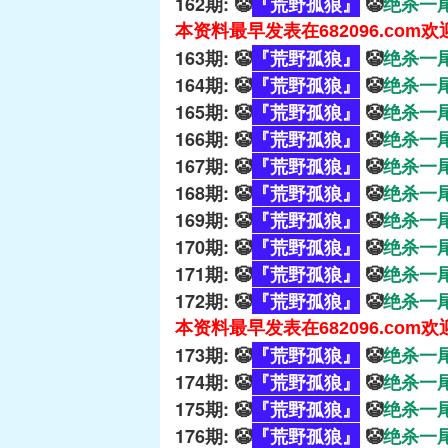
162期: 🤡
『荒野孤狼』
🤡
绝杀一
本资料最早发表在682096.com
163期: 🤡
『荒野孤狼』
🤡
绝杀一
164期: 🤡
『荒野孤狼』
🤡
绝杀一
165期: 🤡
『荒野孤狼』
🤡
绝杀一
166期: 🤡
『荒野孤狼』
🤡
绝杀一
167期: 🤡
『荒野孤狼』
🤡
绝杀一
168期: 🤡
『荒野孤狼』
🤡
绝杀一
169期: 🤡
『荒野孤狼』
🤡
绝杀一
170期: 🤡
『荒野孤狼』
🤡
绝杀一
171期: 🤡
『荒野孤狼』
🤡
绝杀一
172期: 🤡
『荒野孤狼』
🤡
绝杀一
本资料最早发表在682096.com
173期: 🤡
『荒野孤狼』
🤡
绝杀一
174期: 🤡
『荒野孤狼』
🤡
绝杀一
175期: 🤡
『荒野孤狼』
🤡
绝杀一
176期: 🤡
『荒野孤狼』
🤡
绝杀一