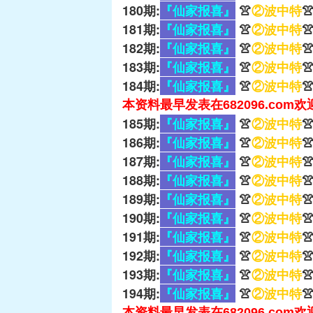
180期:
『仙家报喜』
👚
②波中特

181期:
『仙家报喜』
👚
②波中特

182期:
『仙家报喜』
👚
②波中特

183期:
『仙家报喜』
👚
②波中特

184期:
『仙家报喜』
👚
②波中特

本资料最早发表在682096.com
185期:
『仙家报喜』
👚
②波中特

186期:
『仙家报喜』
👚
②波中特

187期:
『仙家报喜』
👚
②波中特

188期:
『仙家报喜』
👚
②波中特

189期:
『仙家报喜』
👚
②波中特

190期:
『仙家报喜』
👚
②波中特

191期:
『仙家报喜』
👚
②波中特

192期:
『仙家报喜』
👚
②波中特

193期:
『仙家报喜』
👚
②波中特

194期:
『仙家报喜』
👚
②波中特

本资料最早发表在682096.com