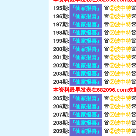
195期:
『仙家报喜』
👚
②波中特

196期:
『仙家报喜』
👚
②波中特

197期:
『仙家报喜』
👚
②波中特

198期:
『仙家报喜』
👚
②波中特

199期:
『仙家报喜』
👚
②波中特

200期:
『仙家报喜』
👚
②波中特

201期:
『仙家报喜』
👚
②波中特

202期:
『仙家报喜』
👚
②波中特

203期:
『仙家报喜』
👚
②波中特

204期:
『仙家报喜』
👚
②波中特

本资料最早发表在682096.com
205期:
『仙家报喜』
👚
②波中特

206期:
『仙家报喜』
👚
②波中特

207期:
『仙家报喜』
👚
②波中特

208期:
『仙家报喜』
👚
②波中特

209期:
『仙家报喜』
👚
②波中特
