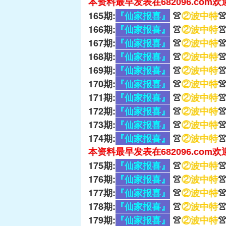
本资料最早发表在682096.com
165期:
『仙家报喜』
👚
②波中特

166期:
『仙家报喜』
👚
②波中特

167期:
『仙家报喜』
👚
②波中特

168期:
『仙家报喜』
👚
②波中特

169期:
『仙家报喜』
👚
②波中特

170期:
『仙家报喜』
👚
②波中特

171期:
『仙家报喜』
👚
②波中特

172期:
『仙家报喜』
👚
②波中特

173期:
『仙家报喜』
👚
②波中特

174期:
『仙家报喜』
👚
②波中特

本资料最早发表在682096.com
175期:
『仙家报喜』
👚
②波中特

176期:
『仙家报喜』
👚
②波中特

177期:
『仙家报喜』
👚
②波中特

178期:
『仙家报喜』
👚
②波中特

179期:
『仙家报喜』
👚
②波中特
