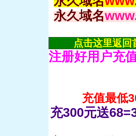
永久域名
www.
永久域名
www.
点击这里返回
注册好用户充值
充值最低3
充300元送68=