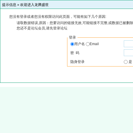
提示信息 »
欢迎进入龙腾盛世
您没有登录或者您没有权限访问此页面，可能有如下几个原因:
读取数据错误,原因：您要访问的链接无效,可能链接不完整,或数据已被删除
您还不是论坛会员,请先登录论坛
登录
用户名
Email
密 码
隐身登录