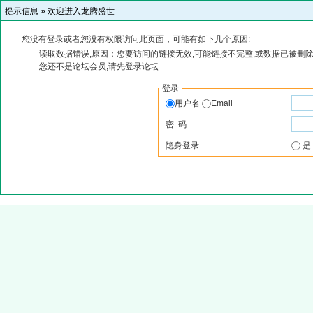
提示信息 »
欢迎进入龙腾盛世
您没有登录或者您没有权限访问此页面，可能有如下几个原因:
读取数据错误,原因：您要访问的链接无效,可能链接不完整,或数据已被删除
您还不是论坛会员,请先登录论坛
登录
用户名
Email
密 码
隐身登录